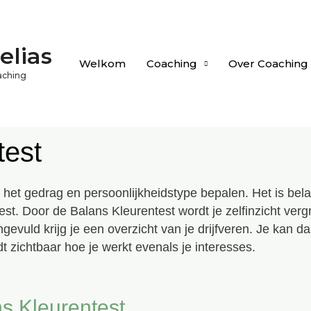
elias
Welkom
Coaching
Over Coaching S
aching
test
ie het gedrag en persoonlijkheidstype bepalen. Het is be
e test. Door de Balans Kleurentest wordt je zelfinzicht ve
ngevuld krijg je een overzicht van je drijfveren. Je kan d
rdt zichtbaar hoe je werkt evenals je interesses.
ns Kleurentest